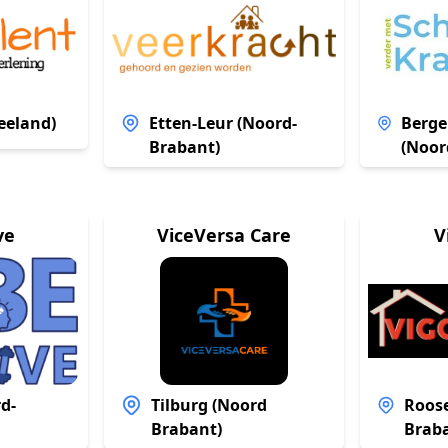
eeland)
Etten-Leur (Noord-
Berge
Brabant)
(Noor
ve
ViceVersa Care
V
d-
Tilburg (Noord
Roos
Brabant)
Brab