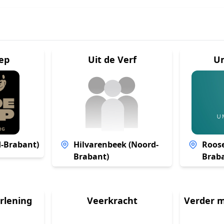
oep
Uit de Verf
U
-Brabant)
Hilvarenbeek (Noord-
Roose
Brabant)
Brab
rlening
Veerkracht
Verder m