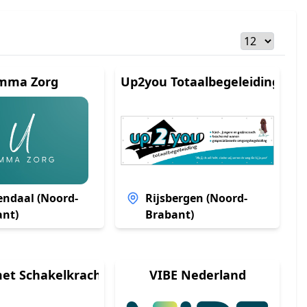
mma Zorg
Up2you Totaalbegeleiding
ndaal (Noord-
Rijsbergen (Noord-
ant)
Brabant)
et Schakelkracht
VIBE Nederland