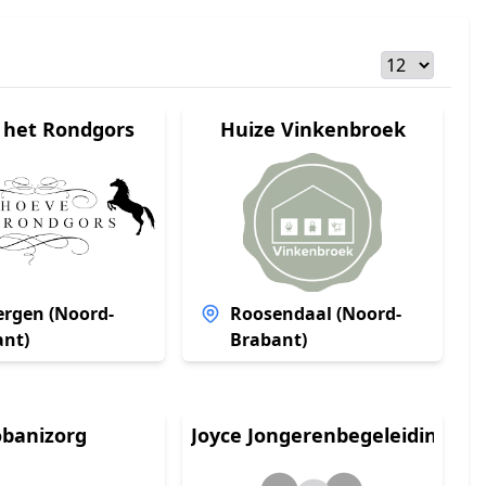
 het Rondgors
Huize Vinkenbroek
ergen (Noord-
Roosendaal (Noord-
ant)
Brabant)
obanizorg
Joyce Jongerenbegeleiding