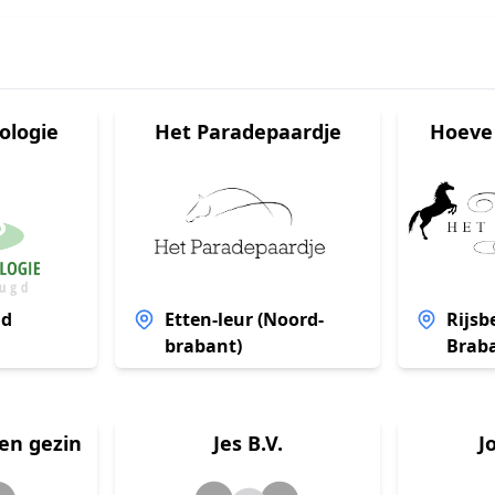
ologie
Het Paradepaardje
Hoeve
nd
Etten-leur (Noord-
Rijsb
brabant)
Brab
n gezin B.V.
Jes B.V.
J