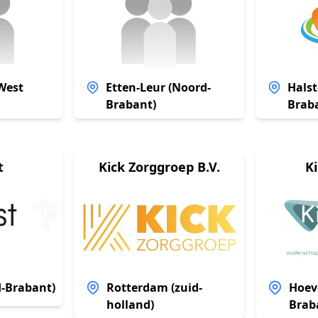
West
Etten-Leur (Noord-
Halst
Brabant)
Brab
t
Kick Zorggroep B.V.
K
-Brabant)
Rotterdam (zuid-
Hoev
holland)
Brab