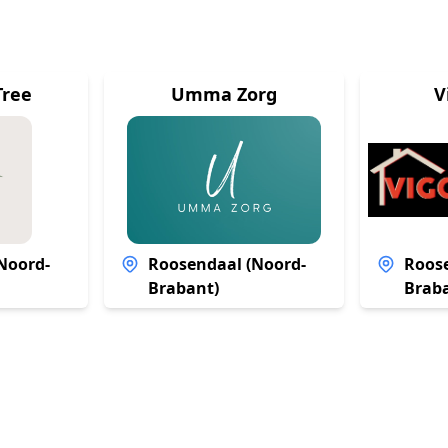
Tree
Umma Zorg
V
Noord-
Roosendaal (Noord-
Roos
Brabant)
Brab