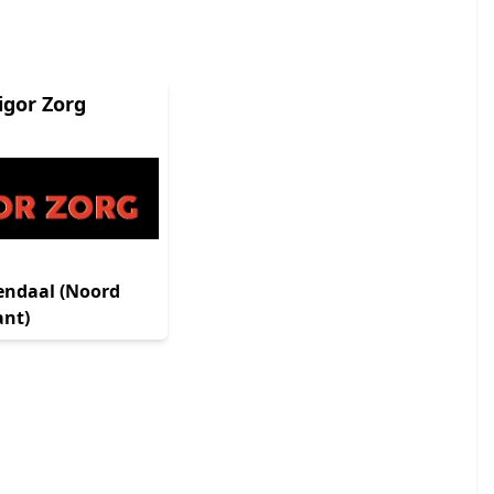
igor Zorg
endaal (Noord
ant)