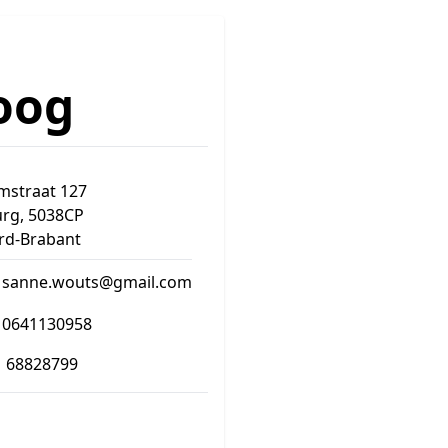
oog
mstraat 127
urg, 5038CP
rd-Brabant
sanne.wouts@gmail.com
0641130958
68828799