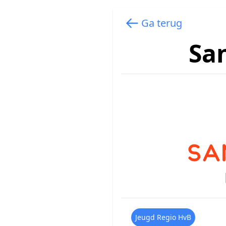
Ga terug
Sa
Jeugd Regio HvB