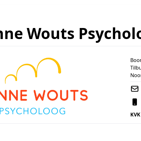
nne Wouts Psychol
Boo
Tilb
Noo
KVK